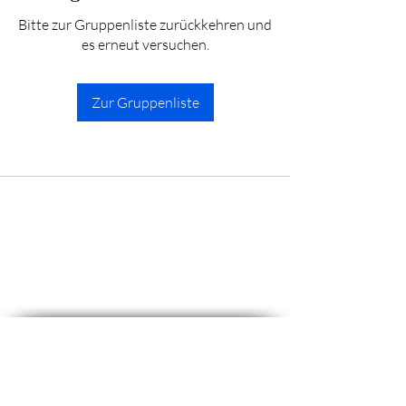
Bitte zur Gruppenliste zurückkehren und
es erneut versuchen.
Zur Gruppenliste
Akademie
Über uns
16 Gründe
Schüler-Bewertungen