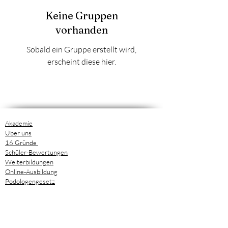
Keine Gruppen
vorhanden
Sobald ein Gruppe erstellt wird,
erscheint diese hier.
Akademie
Über uns
16 Gründe
Schüler-Bewertungen
Weiterbildungen
Online-Ausbildung
Podologengesetz
Ausbildung
Ablauf der Ausbildung
BS-Spange
Termine